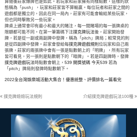
算隨後莊家爆牌也是如此。若玩家和莊家擁有同樣點數，這樣的狀
態稱為「push」，玩家和莊家皆不算輸贏。每位玩者和莊家之間的
遊戲都是獨立的，因此在同一局內，莊家有可能會輸給某些玩家，
但也同時擊敗另一些玩家。
牌桌上通常會印有最小和最大的賭注，每一間賭場的每一張牌桌的
限額都可能不同。在第一筆籌碼下注
撲克牌玩法
後，莊家開始發
牌，若是從一副或兩副牌中發牌，稱為「pitch」牌局；較常見的則
是從四副牌中發牌。莊家會發給每
撲克牌遊戲規則
位玩家和自己兩
張牌，莊家的兩張牌中會有一張是點數朝上的「明牌」，所有玩家
皆可看見，另一張則是點數朝下的「暗牌」。若是四副牌時，發牌
撲克牌遊戲玩法
時點數會朝上，
539 開獎號碼 今天539
若為
「pitch」牌局則發牌時點數朝下。
2022全台灣娛樂城活動大集合！優惠統整、評價排名一篇看完
撲克牌妞妞玩法規則
介紹撲克牌遊戲玩法100種