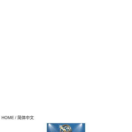
HOME
/
简体中文